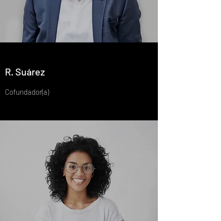
R. Suárez
Cofundador(a)